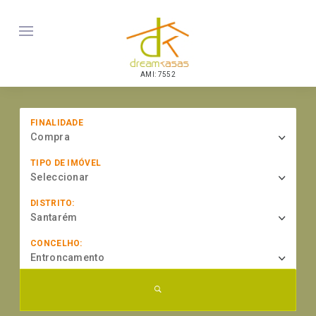
AMI: 7552
FINALIDADE
Compra
TIPO DE IMÓVEL
Seleccionar
DISTRITO:
Santarém
CONCELHO:
Entroncamento
... procurar por referência