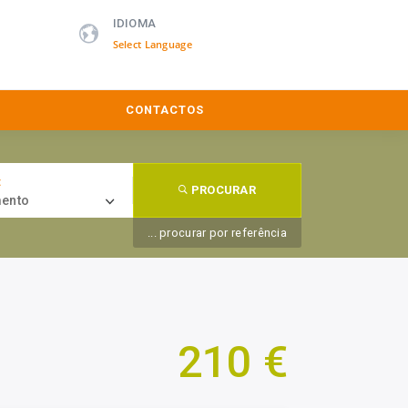
IDIOMA
Powered by
CONTACTOS
:
PROCURAR
ento
... procurar por referência
210 €