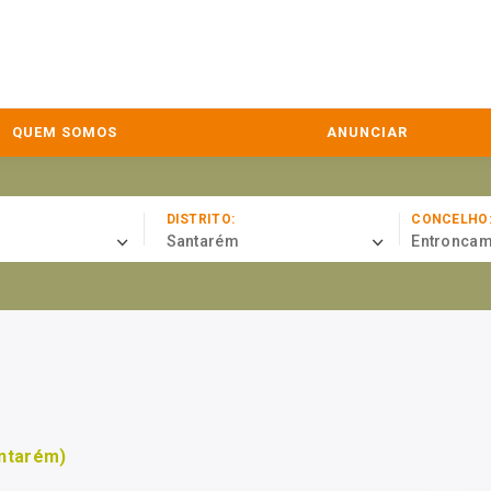
QUEM SOMOS
ANUNCIAR
DISTRITO:
CONCELHO
Santarém
Entroncam
antarém)